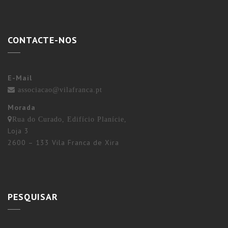
CONTACTE-NOS
E-Mail
associacao@vilafranca.pt
Morada
Rua do Curado, Edifício Planície,
Loja 3
2600 – 133 Vila Franca de Xira
PESQUISAR