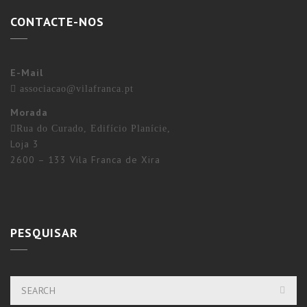
CONTACTE-NOS
E-Mail
associacao@vilafranca.pt
Morada
Rua do Curado, Edifício Planície,
Loja 3
2600 – 133 Vila Franca de Xira
PESQUISAR