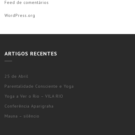
Feed de comentários
WordPress.org
ARTIGOS RECENTES
25 de Abril
Parentalidade Consciente e Yoga
Yoga a Ver o Rio – VILA RIO
Conferência Aparigraha
Mauna – silêncio