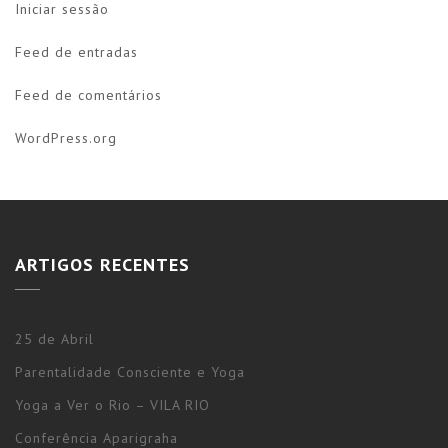
Iniciar sessão
Feed de entradas
Feed de comentários
WordPress.org
ARTIGOS RECENTES
25 de Abril
Parentalidade Consciente e Yoga
Yoga a Ver o Rio – VILA RIO
Conferência Aparigraha