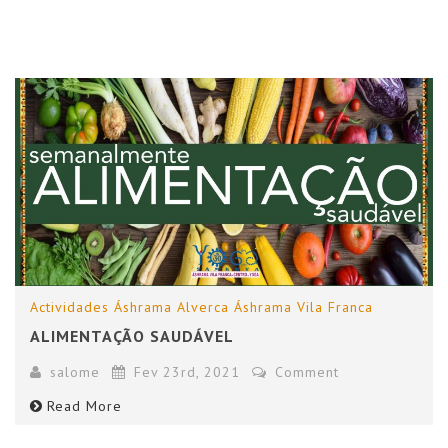
Actividades
Áshrama Alverca
Áshrama Vila Franca
ALIMENTAÇÃO SAUDÁVEL
salome
Fev 23rd, 2021
Comment
Read More