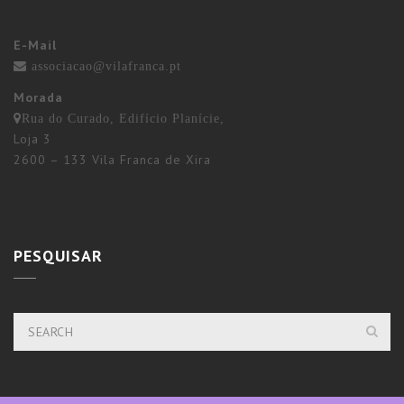
E-Mail
associacao@vilafranca.pt
Morada
Rua do Curado, Edifício Planície,
Loja 3
2600 – 133 Vila Franca de Xira
PESQUISAR