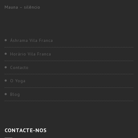
Mauna – silêncio
Áshrama Vila Franca
Horário Vila Franca
Contacto
O Yoga
Blog
CONTACTE-NOS