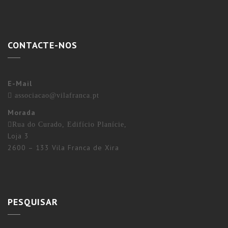
CONTACTE-NOS
E-Mail
associacao@vilafranca.pt
Morada
Rua do Curado, Edifício Planície,
Loja 3
2600 – 133 Vila Franca de Xira
PESQUISAR